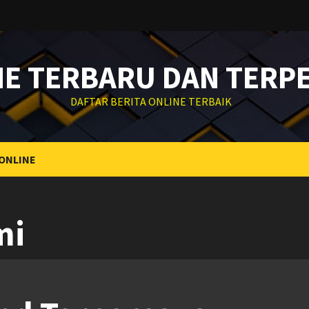
NE TERBARU DAN TERP
DAFTAR BERITA ONLINE TERBAIK
ONLINE
mi