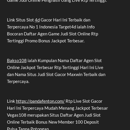
Game Judi Online Penghasil Uang Live Rtp Tertinggi.
Link Situs Slot
4d
Gacor Hari Ini Terbaik dan
Terpercaya No 1 Indonesia Target4d ialah Info
Bocoran Daftar Agen Game Judi Slot Online Rtp
Tertinggi Promo Bonus Jackpot Terbesar.
Bakso108
ialah Kumpulan Nama Daftar Agen Slot
Online Jackpot Terbesar Rtp Tertinggi Hari Ini Live
dan Nama Situs Judi Slot Gacor Maxwin Terbaik dan
Terpercaya.
Link
https://pandafenton.com/
Rtp Live Slot Gacor
Hari Ini Terpercaya Mudah Menang Jackpot Terbesar
Vegas108 merupakan Situs Daftar Agen Judi Slot
Online Terbaik Bonus New Member 100 Deposit
Pulsa Tanpa Potongan.