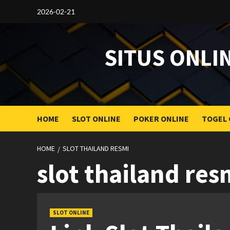
Skip
2026-02-21
to
content
SITUS ONLI
HOME
SLOT ONLINE
POKER ONLINE
TOGEL 
HOME
SLOT THAILAND RESMI
slot thailand res
SLOT ONLINE