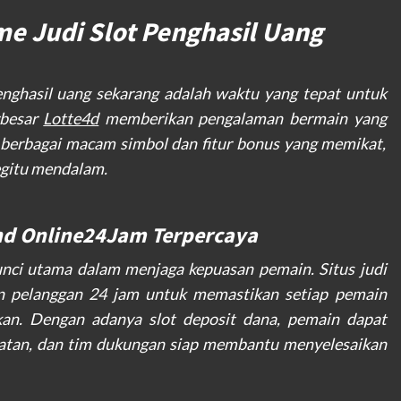
e Judi Slot Penghasil Uang
nghasil uang sekarang adalah waktu yang tepat untuk
rbesar
Lotte4d
memberikan pengalaman bermain yang
erbagai macam simbol dan fitur bonus yang memikat,
egitu mendalam.
and Online24Jam Terpercaya
unci utama dalam menjaga kepuasan pemain. Situs judi
an pelanggan 24 jam untuk memastikan setiap pemain
an. Dengan adanya slot deposit dana, pemain dapat
atan, dan tim dukungan siap membantu menyelesaikan