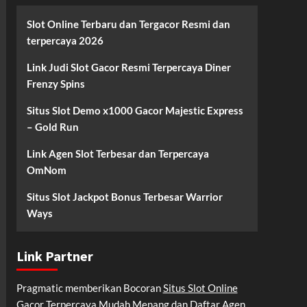
Slot Online Terbaru dan Tergacor Resmi dan
terpercaya 2026
Link Judi Slot Gacor Resmi Terpercaya Diner
Frenzy Spins
Situs Slot Demo x1000 Gacor Majestic Express
– Gold Run
Link Agen Slot Terbesar dan Terpercaya
OmNom
Situs Slot Jackpot Bonus Terbesar Warrior
Ways
Link Partner
Pragmatic memberikan Bocoran
Situs Slot Online
Gacor Terpercaya Mudah Menang dan Daftar Agen