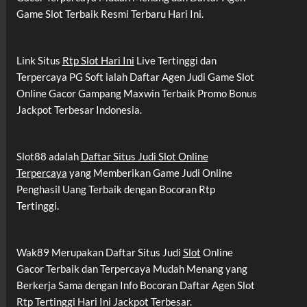
Game Slot Terbaik Resmi Terbaru Hari Ini.
Link Situs
Rtp Slot Hari Ini
Live Tertinggi dan
Terpercaya PG Soft ialah Daftar Agen Judi Game Slot
Online Gacor Gampang Maxwin Terbaik Promo Bonus
Jackpot Terbesar Indonesia.
Slot88 adalah
Daftar Situs Judi Slot Online
Terpercaya
yang Memberikan Game Judi Online
Penghasil Uang Terbaik dengan Bocoran Rtp
Tertinggi.
Wak89 Merupakan Daftar Situs Judi
Slot
Online
Gacor Terbaik dan Terpercaya Mudah Menang yang
Berkerja Sama dengan Info Bocoran Daftar Agen Slot
Rtp Tertinggi Hari Ini Jackpot Terbesar.