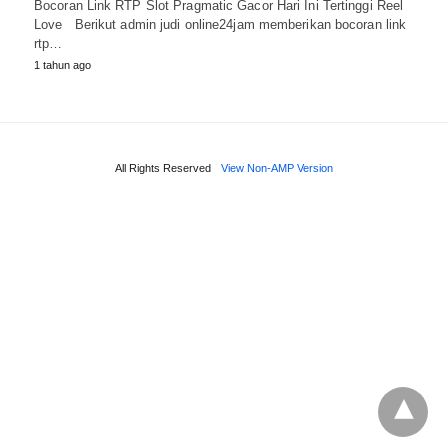
Bocoran Link RTP Slot Pragmatic Gacor Hari Ini Tertinggi Reel
Love Berikut admin judi online24jam memberikan bocoran link
rtp…
1 tahun ago
All Rights Reserved
View Non-AMP Version